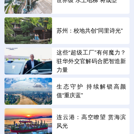
世界级“水上电梯”将成型
苏州：校地共创“同里诗光”
这些“超级工厂”有何魔力？
驻华外交官解码合肥智造新
力量
生态守护 持续解锁高颜
值“重庆蓝”
连云港：高空瞭望 赏海滨
风光