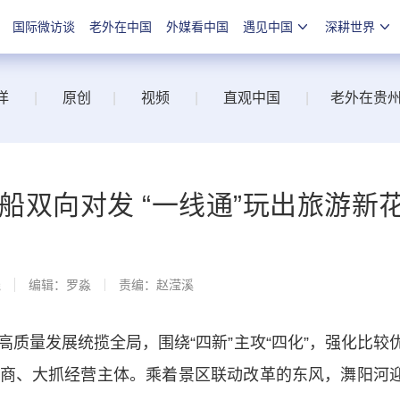
国际微访谈
老外在中国
外媒看中国
遇见中国
深耕世界
洋
|
原创
|
视频
|
直观中国
|
老外在贵
船双向对发 “一线通”玩出旅游新
线
编辑：罗淼
责编：赵滢溪
量发展统揽全局，围绕“四新”主攻“四化”，强化比较
商、大抓经营主体。乘着景区联动改革的东风，㵲阳河