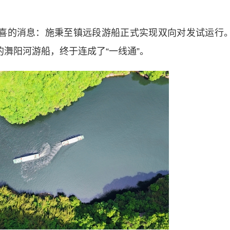
喜的消息：施秉至镇远段游船正式实现双向对发试运行
的㵲阳河游船，终于连成了“一线通”。