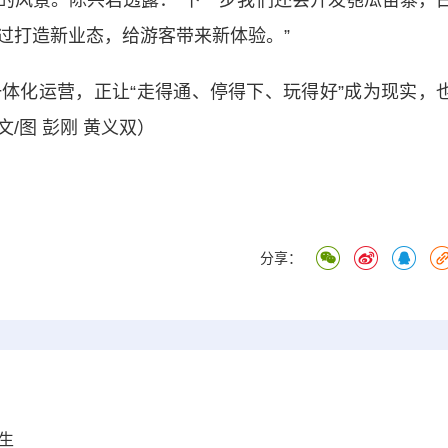
风景。陈兴君透露：“下一步我们还会开发匏瓜苗寨，
过打造新业态，给游客带来新体验。”
化运营，正让“走得通、停得下、玩得好”成为现实，
/图 彭刚 黄义双）
分享：
生