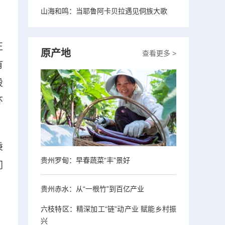
山海和鸣：当耶鲁阿卡贝拉遇见侗族大歌
正
原产地
查看更多 >
有
设
环
秉
贵州罗甸：早春蔬菜“丰”景好
门
贵州赤水：从“一根竹”到百亿产业
六枝特区：精深加工“链”动产业 赋能乡村振
兴