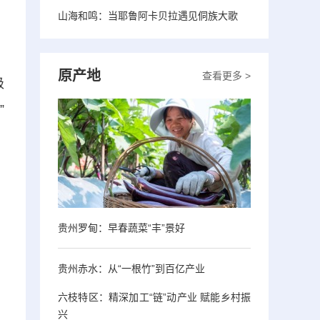
山海和鸣：当耶鲁阿卡贝拉遇见侗族大歌
原产地
查看更多 >
级
”
、
贵州罗甸：早春蔬菜“丰”景好
贵州赤水：从“一根竹”到百亿产业
六枝特区：精深加工“链”动产业 赋能乡村振
兴