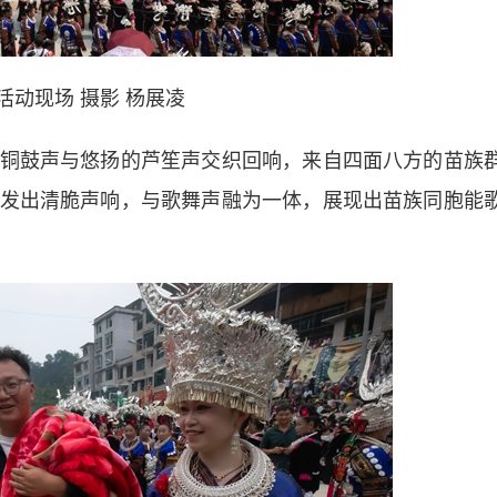
活动现场 摄影 杨展凌
鼓声与悠扬的芦笙声交织回响，来自四面八方的苗族
发出清脆声响，与歌舞声融为一体，展现出苗族同胞能