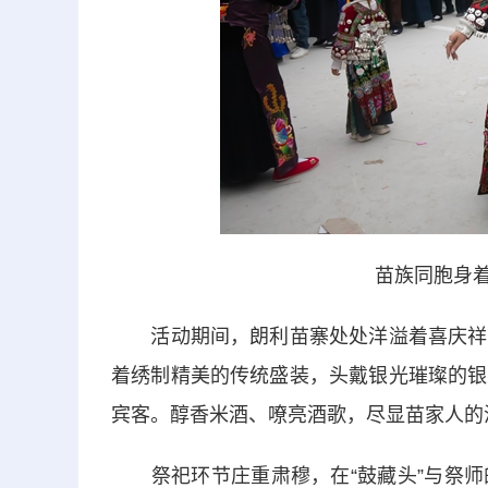
苗族同胞身着
活动期间，朗利苗寨处处洋溢着喜庆祥和
着绣制精美的传统盛装，头戴银光璀璨的银
宾客。醇香米酒、嘹亮酒歌，尽显苗家人的
祭祀环节庄重肃穆，在“鼓藏头”与祭师