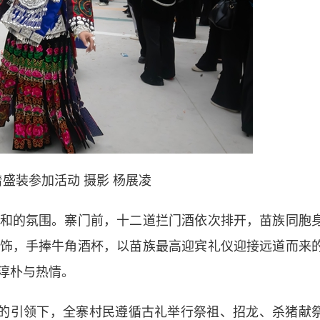
盛装参加活动 摄影 杨展凌
的氛围。寨门前，十二道拦门酒依次排开，苗族同胞
饰，手捧牛角酒杯，以苗族最高迎宾礼仪迎接远道而来
淳朴与热情。
的引领下，全寨村民遵循古礼举行祭祖、招龙、杀猪献