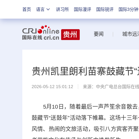
首页
语言
讲习所
国际漫评
国际锐评
国际3分钟
要闻
|
城市远
贵州凯里朗利苗寨鼓藏节“
2026-05-12 15:01:12
来源：中央广电总台国际在
5月10日，随着最后一声芦笙余音散去
鼓藏节“送鼓年”活动落下帷幕。这场十三
风情、热闹的文旅活动，吸引八方宾客齐聚