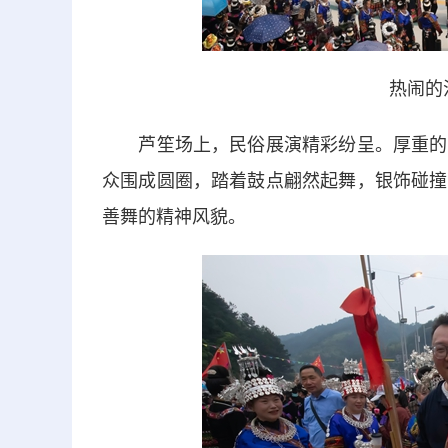
热闹的
芦笙场上，民俗展演精彩纷呈。厚重的铜
众围成圆圈，踏着鼓点翩然起舞，银饰碰撞
善舞的精神风貌。