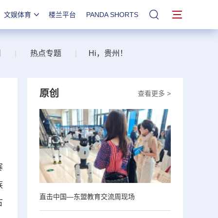
文娱体育
楼兰平台
PANDA SHORTS
站内搜索
州
|
热点专题
|
Hi，贵州！
原创
查看更多 >
寨
族
直击中国—东盟教育交流周现场
古