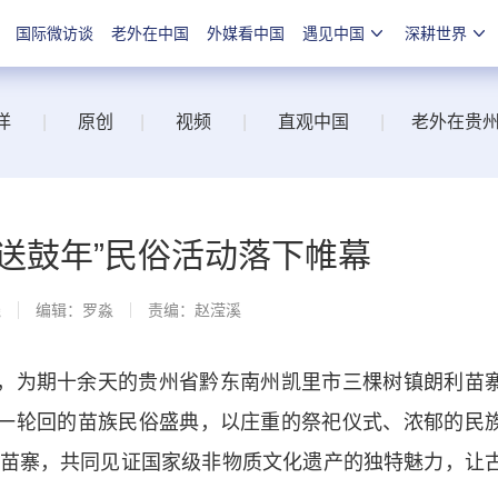
国际微访谈
老外在中国
外媒看中国
遇见中国
深耕世界
洋
|
原创
|
视频
|
直观中国
|
老外在贵
送鼓年”民俗活动落下帷幕
线
编辑：罗淼
责编：赵滢溪
，为期十余天的贵州省黔东南州凯里市三棵树镇朗利苗
年一轮回的苗族民俗盛典，以庄重的祭祀仪式、浓郁的民
苗寨，共同见证国家级非物质文化遗产的独特魅力，让