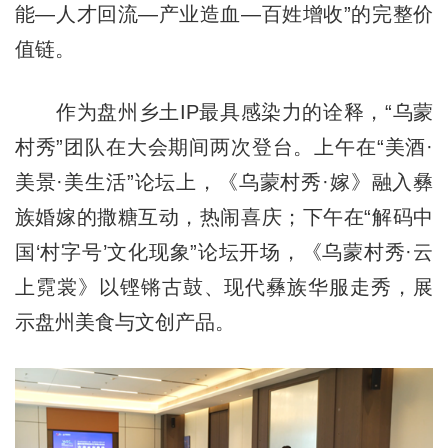
能—人才回流—产业造血—百姓增收”的完整价
值链。
作为盘州乡土IP最具感染力的诠释，“乌蒙
村秀”团队在大会期间两次登台。上午在“美酒·
美景·美生活”论坛上，《乌蒙村秀·嫁》融入彝
族婚嫁的撒糖互动，热闹喜庆；下午在“解码中
国‘村字号’文化现象”论坛开场，《乌蒙村秀·云
上霓裳》以铿锵古鼓、现代彝族华服走秀，展
示盘州美食与文创产品。