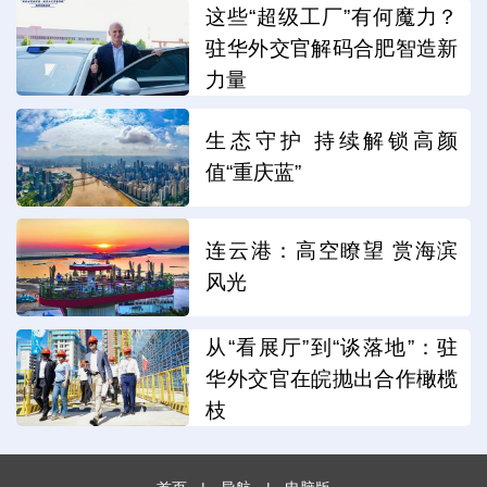
这些“超级工厂”有何魔力？
驻华外交官解码合肥智造新
力量
生态守护 持续解锁高颜
值“重庆蓝”
连云港：高空瞭望 赏海滨
风光
从“看展厅”到“谈落地”：驻
华外交官在皖抛出合作橄榄
枝