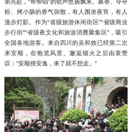
第亮起，“帮帮唱”的歌声悠扬飘来。裹卷、夺夺
粉、烤小肠的香气弥散，有人围坐夜宵，有人
漫步灯影。作为“省级旅游休闲街区”“省级商业
步行街”“省级夜文化和旅游消费聚集区”，吸引
全国各地游客。来自四川的吴和效已经第二次
来安顺，在饱览风景、邂逅烟火之后由衷赞
叹：“安顺很安逸，来了就不想走。”