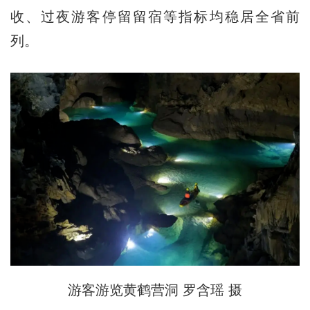
收、过夜游客停留留宿等指标均稳居全省前
列。
游客游览黄鹤营洞 罗含瑶 摄