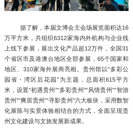
据了解，本届文博会主会场展览面积达16
万平方米，共组织6312家海内外机构与企业线
上线下参展，展出文化产品超12万件，全国31
个省区市及港澳台地区全部参展，65个国家和
地区、310家海外展商亮相。贵州馆以“多彩公
园省・湾区后花园”为主题，总面积615平方
米，设置“初遇贵州”“多彩贵州”“风情贵州”“智游
贵州”“爽居贵州”“寻影贵州”六大板块，采用数智
化展陈与实景体验相结合的方式，全面呈现贵
州文化建设与文旅发展新成果。