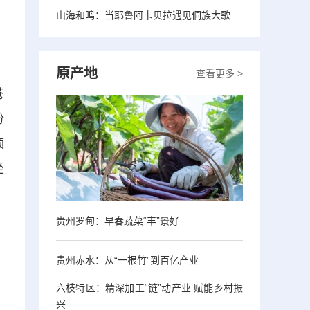
山海和鸣：当耶鲁阿卡贝拉遇见侗族大歌
原产地
查看更多 >
苍
份
频
坐
贵州罗甸：早春蔬菜“丰”景好
贵州赤水：从“一根竹”到百亿产业
、
六枝特区：精深加工“链”动产业 赋能乡村振
、
兴