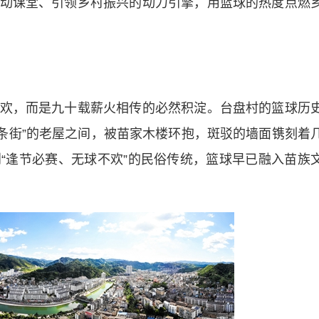
动课堂、引领乡村振兴的动力引擎，用篮球的热度点燃
欢，而是九十载薪火相传的必然积淀。台盘村的篮球历
6一条街”的老屋之间，被苗家木楼环抱，斑驳的墙面镌刻着
“逢节必赛、无球不欢”的民俗传统，篮球早已融入苗族