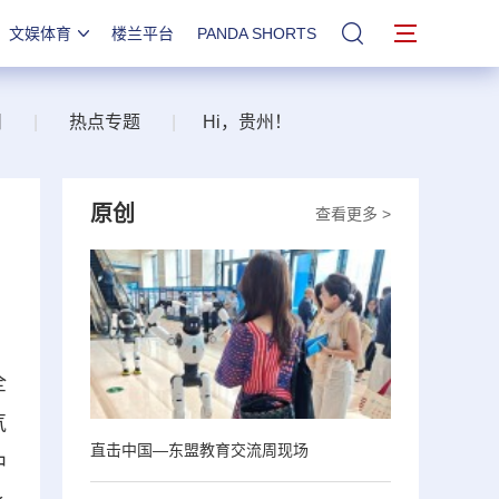
文娱体育
楼兰平台
PANDA SHORTS
站内搜索
州
|
热点专题
|
Hi，贵州！
原创
查看更多 >
全
气
直击中国—东盟教育交流周现场
中