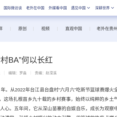
国际微访谈
老外在中国
外媒看中国
遇见中国
深耕世界
洋
|
原创
|
视频
|
直观中国
|
老外在贵
村BA”何以长红
线
编辑：罗淼
责编：赵滢溪
年。从2022年台江县台盘村“六月六”吃新节篮球赛爆火
活水，这场扎根苗乡九十载的乡村赛事，始终以纯粹的乡土
人心。五年间，它从深山苗寨的自娱自乐，成长为观察