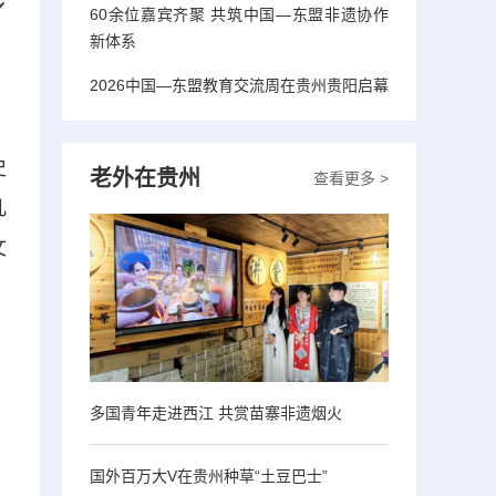
乡
60余位嘉宾齐聚 共筑中国—东盟非遗协作
新体系
2026中国—东盟教育交流周在贵州贵阳启幕
史
老外在贵州
查看更多 >
几
文
多国青年走进西江 共赏苗寨非遗烟火
国外百万大V在贵州种草“土豆巴士”