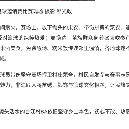
篮球邀请赛比赛现场 摄影 邰光政
烟火。赛场上，放下锄头的果农、带伤拼搏的菜农、
释对篮球的纯粹热爱；赛场边，苗族群众身着盛装吹奏
米酒美食，免费酸汤、糯米饭传递邻里温情，各地球迷
喊。
员带伤坚守赛场捍卫村庄荣誉，村民自发参与赛事志
魅力，非遗匠人将苗绣、银饰与篮球文化相融，让民族
头活水的台江村BA依旧坚守乡土本色，初心不改、热