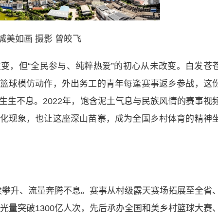
城美如画 摄影 曾皎飞
，但“全民参与、纯粹热爱”的初心从未改变。白发苍
篮球模仿动作，外出务工的青年每逢赛事返乡参战，这
生生不息。2022年，饱含泥土气息与民族风情的赛事视
的文化现象，也让这座深山苗寨，成为全国乡村体育的精神
度持续攀升、流量奔腾不息。赛事从村级露天赛场拓展至全省
曝光量突破1300亿人次，先后承办全国和美乡村篮球大赛