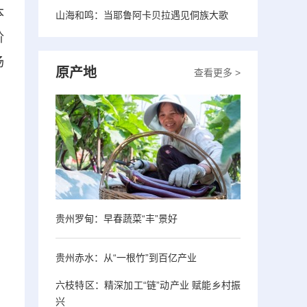
本
山海和鸣：当耶鲁阿卡贝拉遇见侗族大歌
阶
场
原产地
查看更多 >
贵州罗甸：早春蔬菜“丰”景好
贵州赤水：从“一根竹”到百亿产业
六枝特区：精深加工“链”动产业 赋能乡村振
兴