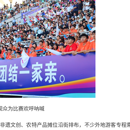
观众为比赛欢呼呐喊
遗文创、农特产品摊位沿街排布，不少外地游客专程