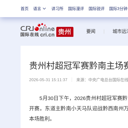
首页
语言
讲习所
国际漫评
国际锐评
国际3分钟
要闻
|
城市远
贵州村超冠军赛黔南主场
2026-05-31 15:11:37
来源：中央广电总台国际在
5月30日下午，2026贵州村超冠军赛
开赛。东道主黔南小天马队迎战黔西南州万
本场胜利。