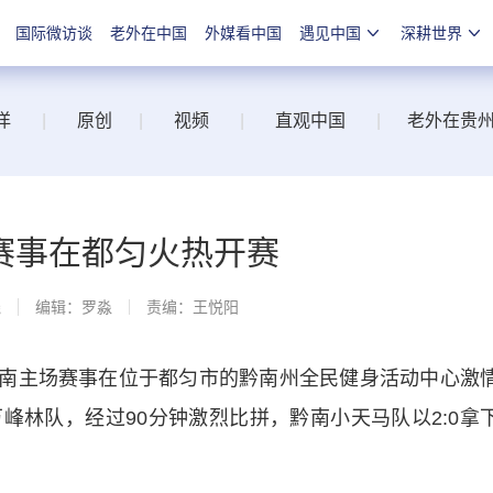
国际微访谈
老外在中国
外媒看中国
遇见中国
深耕世界
洋
|
原创
|
视频
|
直观中国
|
老外在贵
赛事在都匀火热开赛
线
编辑：罗淼
责编：王悦阳
黔南主场赛事在位于都匀市的黔南州全民健身活动中心激
峰林队，经过90分钟激烈比拼，黔南小天马队以2:0拿