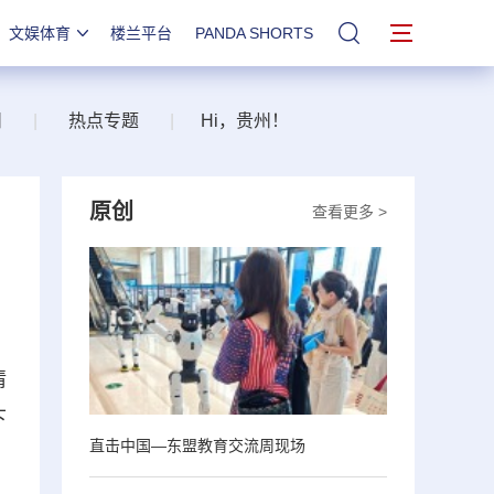
文娱体育
楼兰平台
PANDA SHORTS
站内搜索
州
|
热点专题
|
Hi，贵州！
原创
查看更多 >
情
下
直击中国—东盟教育交流周现场