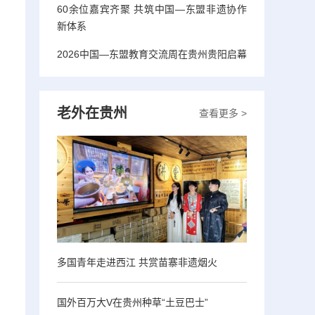
60余位嘉宾齐聚 共筑中国—东盟非遗协作
新体系
2026中国—东盟教育交流周在贵州贵阳启幕
老外在贵州
查看更多 >
多国青年走进西江 共赏苗寨非遗烟火
国外百万大V在贵州种草“土豆巴士”