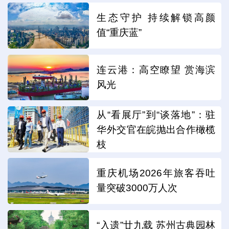
生态守护 持续解锁高颜
值“重庆蓝”
连云港：高空瞭望 赏海滨
风光
从“看展厅”到“谈落地”：驻
华外交官在皖抛出合作橄榄
枝
重庆机场2026年旅客吞吐
量突破3000万人次
“入遗”廿九载 苏州古典园林