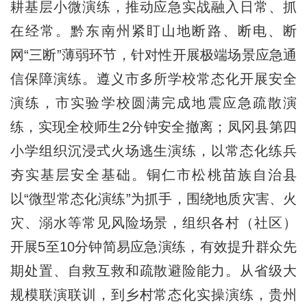
耕基层小微演练，推动应急实战融入日常、抓
在经常。黔东南州紧盯山地断路、断电、断
网“三断”薄弱环节，针对性开展极端场景应急通
信保障演练。遵义市多所学校常态化开展安全
演练，市实验学校圆满完成地震应急疏散演
练，实现全校师生2分钟安全撤离；凤冈县第四
小学组织沉浸式火场逃生演练，以常态化练兵
夯实基层安全基础。铜仁市松桃苗族自治县
以“微型常态化演练”为抓手，围绕地质灾害、火
灾、溺水等常见风险场景，组织各村（社区）
开展5至10分钟简易应急演练，有效提升群众先
期处置、自救互救和疏散避险能力。从省级大
规模联演联训，到乡村常态化实操演练，贵州