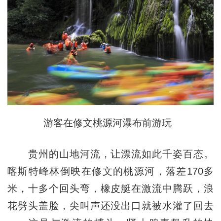
游客在修文桃源河瀑布前游玩
贵州的山地河流，让漂流如此千姿百态。
喀斯特峰林倒映在修文的桃源河，落差170多
米，十多个回头弯，橡皮艇在激流中腾跃，浪
花劈头盖脸，尖叫声还没出口就被水灌了回去