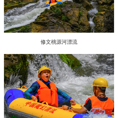
修文桃源河漂流