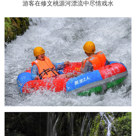
游客在修文桃源河漂流中尽情戏水