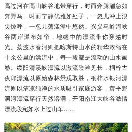
高过河在高山峡谷地带穿行，时而奔腾湍急如
奔野马，时而宁静优雅如处子，一忽儿冲上浪
尖惊呼，一忽儿荡漾潭中悠然。兴义马岭河峡
谷两岸瀑布如帘，地缝中的漂流带你穿越时
光。荔波水春河则把喀斯特山水的精华浓缩在
十余公里的漂流中，每一段都是流动的山水画
卷。绥阳清溪峡漂流以激流险滩见长，桐梓古
夜郎漂流以原始森林景观取胜，桐梓水银河漂
流则以清凉纯净的水质吸引家庭游客，黄平野
洞河漂流穿行天然溶洞，开阳南江大峡谷激情
漂流段宛如水上过山车……