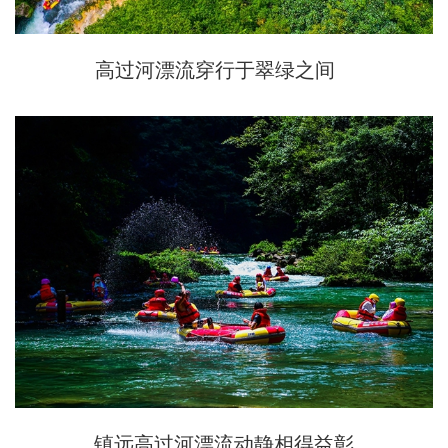
高过河漂流穿行于翠绿之间
镇远高过河漂流动静相得益彰