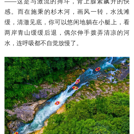
——这是与激流的搏斗，肾上腺素飙升的快
感。而在施秉的杉木河，画风一转，水浅滩
缓，清澈见底，你可以悠闲地躺在小艇上，看
两岸青山缓缓后退，偶尔伸手拨弄清凉的河
水，连呼吸都不自觉放慢了。