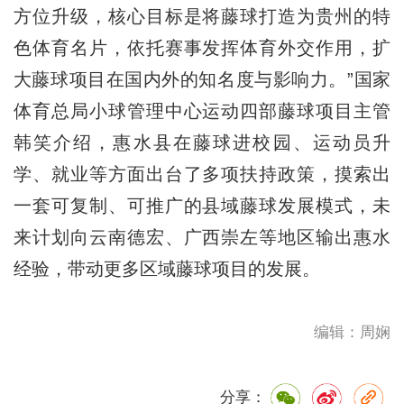
方位升级，核心目标是将藤球打造为贵州的特
色体育名片，依托赛事发挥体育外交作用，扩
大藤球项目在国内外的知名度与影响力。”国家
体育总局小球管理中心运动四部藤球项目主管
韩笑介绍，惠水县在藤球进校园、运动员升
学、就业等方面出台了多项扶持政策，摸索出
一套可复制、可推广的县域藤球发展模式，未
来计划向云南德宏、广西崇左等地区输出惠水
经验，带动更多区域藤球项目的发展。
编辑：周娴
分享：