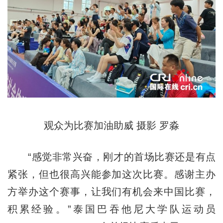
观众为比赛加油助威 摄影 罗淼
“感觉非常兴奋，刚才的首场比赛还是有点
紧张，但也很高兴能参加这次比赛。感谢主办
方举办这个赛事，让我们有机会来中国比赛，
积累经验。”泰国巴吞他尼大学队运动员