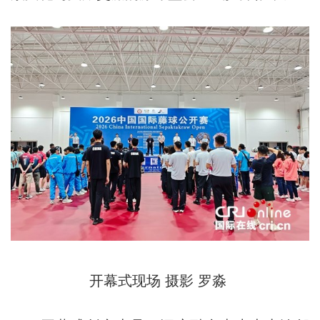
开幕式现场 摄影 罗淼