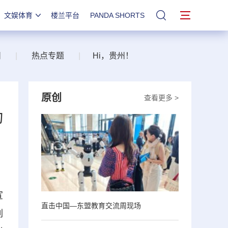
文娱体育
楼兰平台
PANDA SHORTS
站内搜索
州
|
热点专题
|
Hi，贵州！
原创
查看更多 >
动
宣
直击中国—东盟教育交流周现场
列