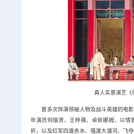
真人实景演艺《
曾多次饰演领袖人物及战斗英雄的电影人
年演员何瑞贤、王梓薇、卓依娜姆，以情
折，以及红军四渡赤水、强渡大渡河、飞夺