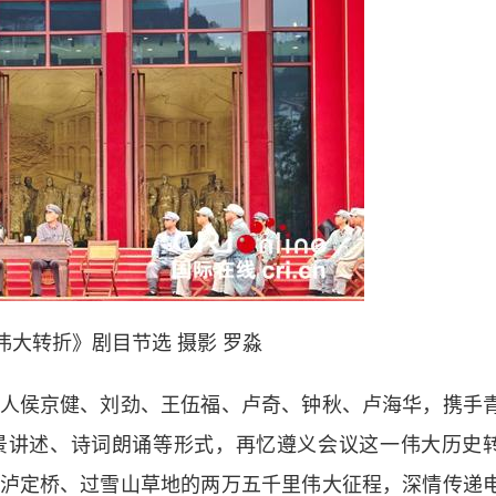
伟大转折》剧目节选 摄影 罗淼
侯京健、刘劲、王伍福、卢奇、钟秋、卢海华，携手
景讲述、诗词朗诵等形式，再忆遵义会议这一伟大历史
泸定桥、过雪山草地的两万五千里伟大征程，深情传递