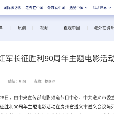
国际微访谈
老外在中国
外媒看中国
遇见中国
深耕世界
洋
|
原创
|
视频
|
直观中国
|
老外在贵
红军长征胜利90周年主题电影活
线
编辑：周娴
责编：魏寒冰
8日，由中央宣传部电影频道节目中心、中共遵义市委
征胜利90周年主题电影活动在贵州省遵义市遵义会议陈