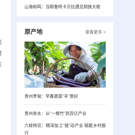
山海和鸣：当耶鲁阿卡贝拉遇见侗族大歌
原产地
查看更多 >
影
仅
生
贵州罗甸：早春蔬菜“丰”景好
贵州赤水：从“一根竹”到百亿产业
六枝特区：精深加工“链”动产业 赋能乡村振
兴