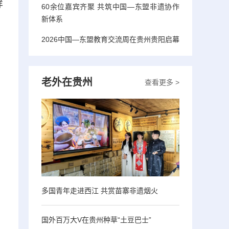
样
60余位嘉宾齐聚 共筑中国—东盟非遗协作
新体系
2026中国—东盟教育交流周在贵州贵阳启幕
老外在贵州
查看更多 >
多国青年走进西江 共赏苗寨非遗烟火
国外百万大V在贵州种草“土豆巴士”