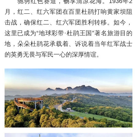
驰骋红色赛道，畅享清凉花海。1936年2
月，红二、红六军团在百里杜鹃打响黄家坝阻
击战，确保红二、红六军团胜利转移。如今，
这里已成为“地球彩带·杜鹃王国”著名旅游目的
地，朵朵杜鹃花承载着、诉说着当年红军战士
的英勇无畏与军民一心的深厚情谊。