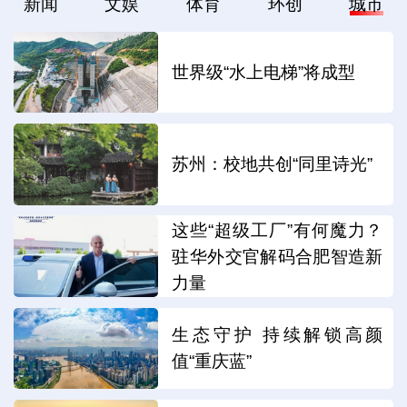
新闻
文娱
体育
环创
城市
世界级“水上电梯”将成型
苏州：校地共创“同里诗光”
这些“超级工厂”有何魔力？
驻华外交官解码合肥智造新
力量
生态守护 持续解锁高颜
值“重庆蓝”