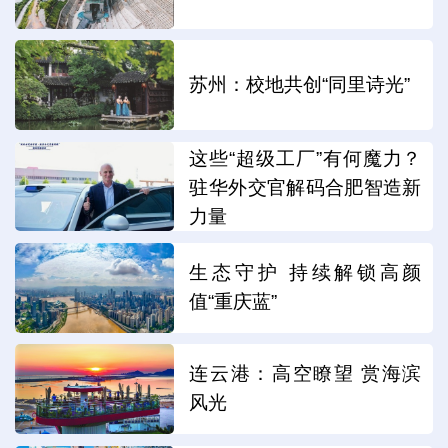
苏州：校地共创“同里诗光”
这些“超级工厂”有何魔力？
驻华外交官解码合肥智造新
力量
生态守护 持续解锁高颜
值“重庆蓝”
连云港：高空瞭望 赏海滨
风光