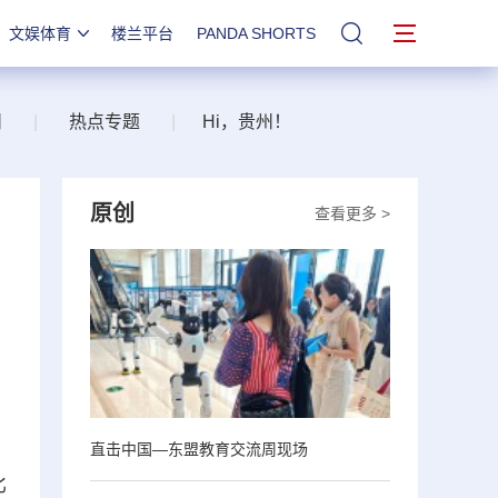
文娱体育
楼兰平台
PANDA SHORTS
站内搜索
州
|
热点专题
|
Hi，贵州！
原创
查看更多 >
，
直击中国—东盟教育交流周现场
比