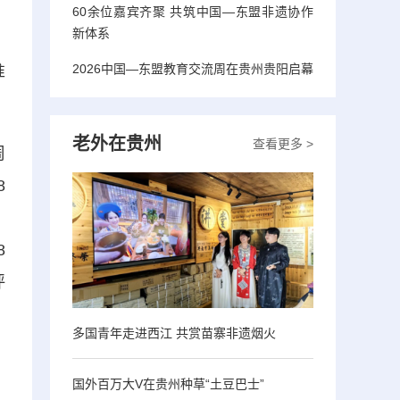
60余位嘉宾齐聚 共筑中国—东盟非遗协作
新体系
2026中国—东盟教育交流周在贵州贵阳启幕
准
老外在贵州
查看更多 >
周
8
、
8
评
多国青年走进西江 共赏苗寨非遗烟火
国外百万大V在贵州种草“土豆巴士”