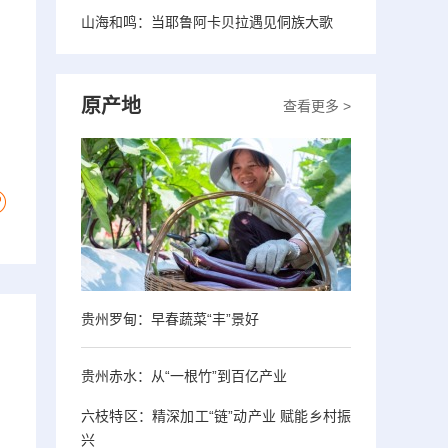
山海和鸣：当耶鲁阿卡贝拉遇见侗族大歌
原产地
查看更多 >
贵州罗甸：早春蔬菜“丰”景好
贵州赤水：从“一根竹”到百亿产业
六枝特区：精深加工“链”动产业 赋能乡村振
兴