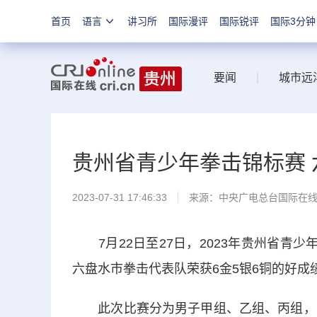
首页
语言
讲习所
国际漫评
国际锐评
国际3分钟
要闻
|
城市远
贵州省青少年拳击锦标赛 
2023-07-31 17:46:33
来源：中央广电总台国际在
7月22日至27日，2023年贵州省青
六盘水市拳击代表队荣获6金5银6铜的好成
此次比赛分为男子甲组、乙组、丙组，以