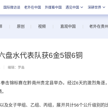
国际微访谈
老外在中国
外媒看中国
遇见中国
深耕世界
洋
|
原创
|
视频
|
直观中国
|
老外在贵
六盘水代表队获6金5银6铜
线
编辑：罗淼
少年拳击锦标赛在黔南州贵定县举办。经过6天的激烈角逐
绩。
及女子甲组、乙组、丙组，展开共计56个公斤级别的