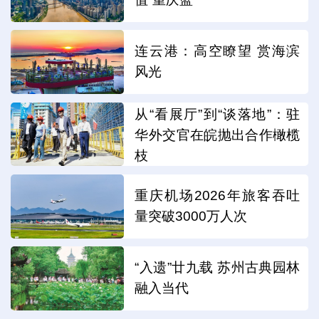
连云港：高空瞭望 赏海滨
风光
从“看展厅”到“谈落地”：驻
华外交官在皖抛出合作橄榄
枝
重庆机场2026年旅客吞吐
量突破3000万人次
“入遗”廿九载 苏州古典园林
融入当代