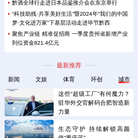
黔酒全球行走进日本品鉴推介会在东京举行
“科技助残·共享美好生活”暨2024年“我们的中国
梦·文化进万家”下基层活动走进毕节黔西
聚焦产业链 精准促招商 一季度贵州省新增产业
到位资金821.4亿元
最新推荐
新闻
文娱
体育
环创
城市
这些“超级工厂”有何魔力？
驻华外交官解码合肥智造新
力量
生态守护 持续解锁高颜
值“重庆蓝”