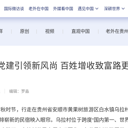
国际微访谈
老外在中国
外媒看中国
遇见中国
深耕世界
洋
|
原创
|
视频
|
直观中国
|
老外在贵
党建引领新风尚 百姓增收致富路
线
编辑：罗淼
秋时节，行走在贵州省安顺市黄果树旅游区白水镇乌拉
排崭新的民宿映入眼帘。乌拉村位于跨度“国内第一、世