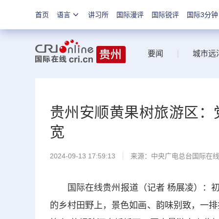
首页
语言
讲习所
国际漫评
国际锐评
国际3分钟
要闻
|
城市远
贵州安顺黄果树旅游区：
宽
2024-09-13 17:59:13
来源：中央广电总台国际在
国际在线贵州报道（记者 杨展凌）：初
的乡村田野上，景色如画、韵味别致，一排