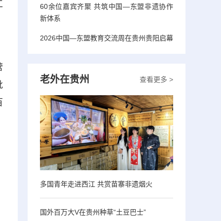
工
60余位嘉宾齐聚 共筑中国—东盟非遗协作
新体系
，
2026中国—东盟教育交流周在贵州贵阳启幕
营
老外在贵州
查看更多 >
枇
百
多国青年走进西江 共赏苗寨非遗烟火
国外百万大V在贵州种草“土豆巴士”