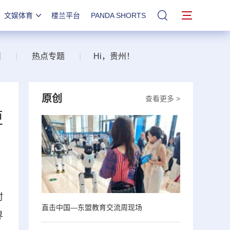
文娱体育
楼兰平台
PANDA SHORTS
站内搜索
州
|
热点专题
|
Hi，贵州！
原创
查看更多 >
更
村
直击中国—东盟教育交流周现场
界