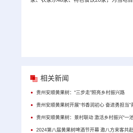
家、农家乐48家、特色餐饮20家，为当地
相关新闻
贵州安顺黄果树：“三步走”照亮乡村振兴路
贵州安顺黄果树开展“书香润初心 奋进勇担当
贵州安顺黄果树：景村联动 激活乡村振兴“一池
2024第八届黄果树啤酒节开幕 邀八方来客共赴