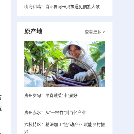
山海和鸣：当耶鲁阿卡贝拉遇见侗族大歌
原产地
查看更多 >
贵州罗甸：早春蔬菜“丰”景好
万
就
贵州赤水：从“一根竹”到百亿产业
六枝特区：精深加工“链”动产业 赋能乡村振
兴