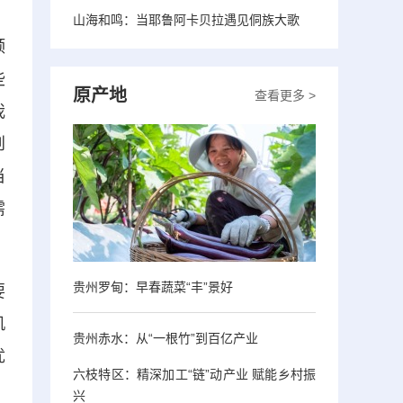
山海和鸣：当耶鲁阿卡贝拉遇见侗族大歌
颈
些
原产地
查看更多 >
我
创
当
需
贵州罗甸：早春蔬菜“丰”景好
要
机
贵州赤水：从“一根竹”到百亿产业
优
六枝特区：精深加工“链”动产业 赋能乡村振
兴