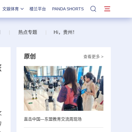
文娱体育
楼兰平台
PANDA SHORTS
站内搜索
州
|
热点专题
|
Hi，贵州！
原创
查看更多 >
旅
文
直击中国—东盟教育交流周现场
传