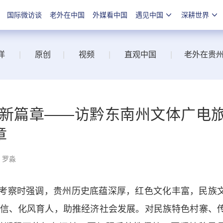
国际微访谈
老外在中国
外媒看中国
遇见中国
深耕世界
洋
|
原创
|
视频
|
直观中国
|
老外在贵
展新篇章——访黔东南州文体广电
章
：罗淼
考察时强调，贵州历史底蕴深厚，红色文化丰富，民族
信、化风育人，助推经济社会发展。对民族特色村寨、