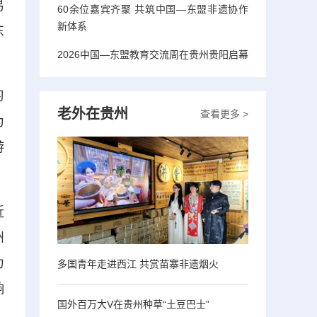
易
60余位嘉宾齐聚 共筑中国—东盟非遗协作
新体系
东
2026中国—东盟教育交流周在贵州贵阳启幕
习
老外在贵州
查看更多 >
为
游
近
州
力
多国青年走进西江 共赏苗寨非遗烟火
响
国外百万大V在贵州种草“土豆巴士”