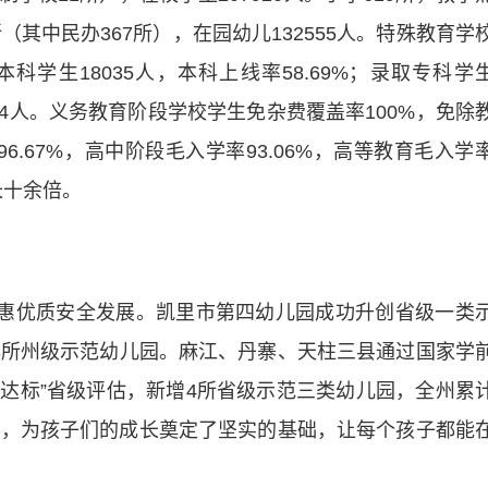
1所（其中民办367所），在园幼儿132555人。特殊教育学
科学生18035人，本科上线率58.69%；录取专科学
284人。义务教育阶段学校学生免杂费覆盖率100%，免除
6.67%，高中阶段毛入学率93.06%，高等教育毛入学
长十余倍。
惠优质安全发展。凯里市第四幼儿园成功升创省级一类
8所州级示范幼儿园。麻江、丹寨、天柱三县通过国家学
园达标”省级评估，新增4所省级示范三类幼儿园，全州累
得，为孩子们的成长奠定了坚实的基础，让每个孩子都能