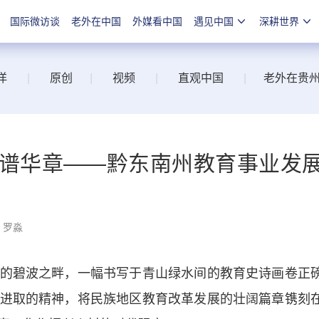
国际微访谈
老外在中国
外媒看中国
遇见中国
深耕世界
洋
|
原创
|
视频
|
直观中国
|
老外在贵
行谱华章——黔东南州教育事业发
：罗淼
碧波之畔，一幅书写于青山绿水间的教育史诗画卷正
进取的精神，将民族地区教育改革发展的壮阔篇章镌刻