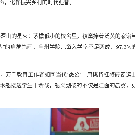
声，化作振兴乡村的时代强音。
深山的星火：茅檐低小的校舍里，孩童捧着泛黄的家谱
”的启蒙笔画。全州学龄儿童入学率不足两成，97.3%
鼓，万千教育工作者如同当代“愚公”，肩挑背扛将砖瓦运
木船接送学生十余载，船桨划破的不仅是江面的晨雾，