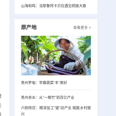
山海和鸣：当耶鲁阿卡贝拉遇见侗族大歌
原产地
查看更多 >
贵州罗甸：早春蔬菜“丰”景好
校
贵州赤水：从“一根竹”到百亿产业
生
六枝特区：精深加工“链”动产业 赋能乡村振
兴
点