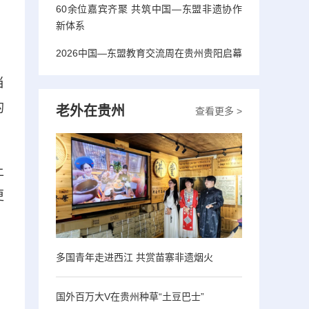
60余位嘉宾齐聚 共筑中国—东盟非遗协作
新体系
2026中国—东盟教育交流周在贵州贵阳启幕
当
的
老外在贵州
查看更多 >
上
更
多国青年走进西江 共赏苗寨非遗烟火
国外百万大V在贵州种草“土豆巴士”