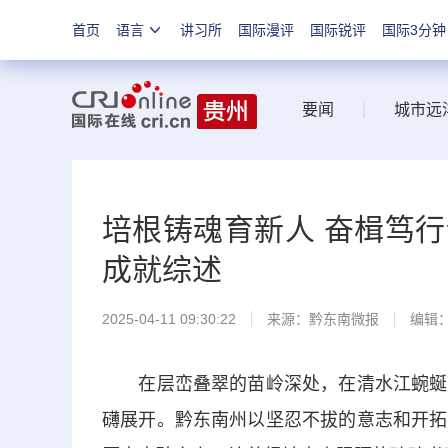
首页
语言
讲习所
国际漫评
国际锐评
国际3分钟
要闻
|
城市远
培根铸魂育新人 奋楫笃
成就综述
2025-04-11 09:30:22
来源：
黔东南微报
编辑
在层峦叠翠的苗岭深处，在清水江蜿蜒的
礴展开。黔东南州以坚忍不拔的意志和开拓