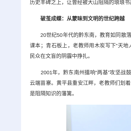
历史丰碑之上，让曾经被大山阻隔的琅琅书
破茧成蝶：从蒙昧到文明的世纪跨越
20世纪50年代的黔东南，教育如同散落
课本；青石板上，老教师用木炭写下“天地人
民众在文盲的阴霾中挣扎。
2001年，黔东南州擂响“两基”攻坚战
云端苗寨。黄平县重安江畔，老教师们划着
是阻隔知识的藩篱。