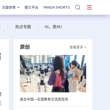
文娱体育
楼兰平台
PANDA SHORTS
站内搜索
州
|
热点专题
|
Hi，贵州！
原创
查看更多 >
展
磅
直击中国—东盟教育交流周现场
在