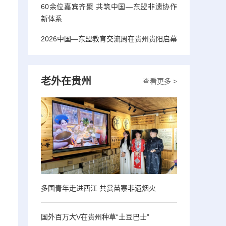
60余位嘉宾齐聚 共筑中国—东盟非遗协作
新体系
2026中国—东盟教育交流周在贵州贵阳启幕
老外在贵州
查看更多 >
多国青年走进西江 共赏苗寨非遗烟火
国外百万大V在贵州种草“土豆巴士”