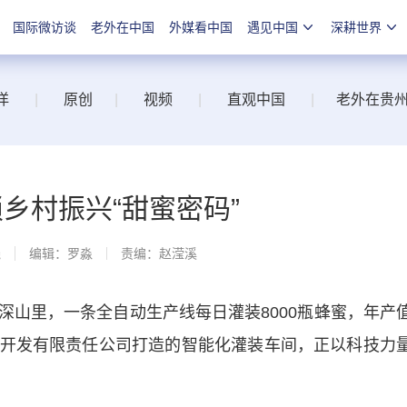
国际微访谈
老外在中国
外媒看中国
遇见中国
深耕世界
洋
|
原创
|
视频
|
直观中国
|
老外在贵
乡村振兴“甜蜜密码”
线
编辑：罗淼
责编：赵滢溪
里，一条全自动生产线每日灌装8000瓶蜂蜜，年产
开发有限责任公司打造的智能化灌装车间，正以科技力