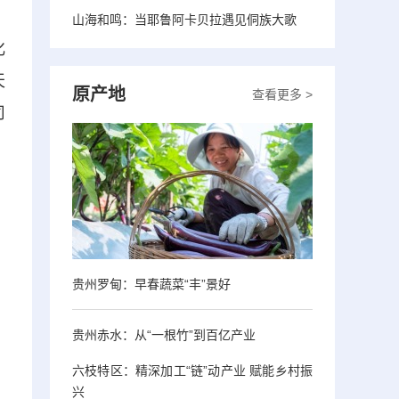
、
山海和鸣：当耶鲁阿卡贝拉遇见侗族大歌
化
天
原产地
查看更多 >
司
贵州罗甸：早春蔬菜“丰”景好
贵州赤水：从“一根竹”到百亿产业
六枝特区：精深加工“链”动产业 赋能乡村振
兴