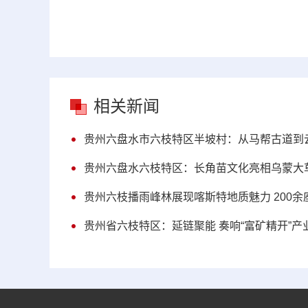
相关新闻
贵州六盘水市六枝特区半坡村：从马帮古道到
贵州六盘水六枝特区：长角苗文化亮相乌蒙大
贵州六枝播雨峰林展现喀斯特地质魅力 200
贵州省六枝特区：延链聚能 奏响“富矿精开”产