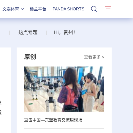
文娱体育
楼兰平台
PANDA SHORTS
站内搜索
州
|
热点专题
|
Hi，贵州！
原创
查看更多 >
值
量
直击中国—东盟教育交流周现场