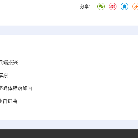
分享：
云端振兴
草原
余座峰体错落如画
业奋进曲