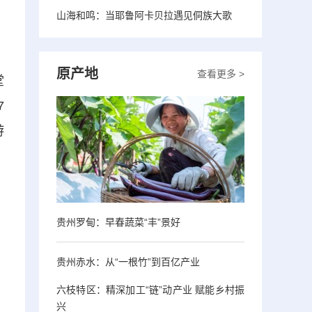
山海和鸣：当耶鲁阿卡贝拉遇见侗族大歌
原产地
查看更多 >
堂
7
游
贵州罗甸：早春蔬菜“丰”景好
贵州赤水：从“一根竹”到百亿产业
六枝特区：精深加工“链”动产业 赋能乡村振
兴