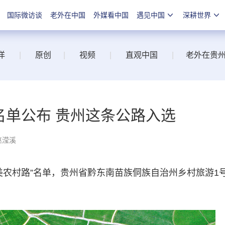
国际微访谈
老外在中国
外媒看中国
遇见中国
深耕世界
洋
|
原创
|
视频
|
直观中国
|
老外在贵
”名单公布 贵州这条公路入选
赵滢溪
美农村路”名单，贵州省黔东南苗族侗族自治州乡村旅游1