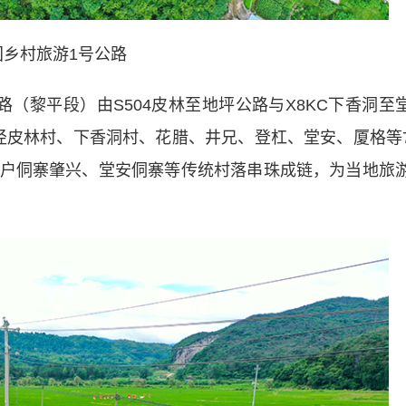
国乡村旅游1号公路
黎平段）由S504皮林至地坪公路与X8KC下香洞至
途径皮林村、下香洞村、花腊、井兄、登杠、堂安、厦格等
户侗寨肇兴、堂安侗寨等传统村落串珠成链，为当地旅