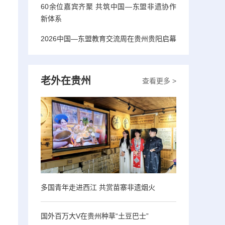
60余位嘉宾齐聚 共筑中国—东盟非遗协作
新体系
2026中国—东盟教育交流周在贵州贵阳启幕
老外在贵州
查看更多 >
多国青年走进西江 共赏苗寨非遗烟火
国外百万大V在贵州种草“土豆巴士”