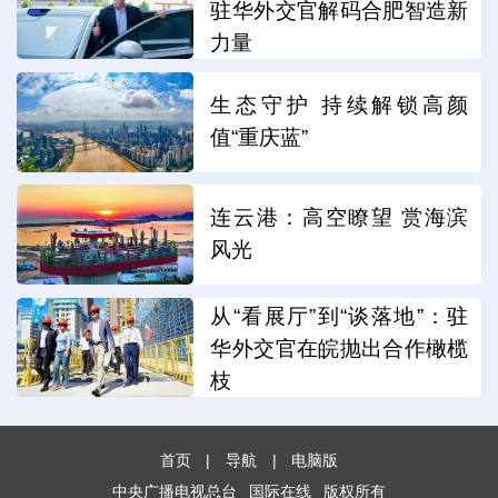
驻华外交官解码合肥智造新
力量
生态守护 持续解锁高颜
值“重庆蓝”
连云港：高空瞭望 赏海滨
风光
从“看展厅”到“谈落地”：驻
华外交官在皖抛出合作橄榄
枝
首页
|
导航
|
电脑版
中央广播电视总台
国际在线
版权所有