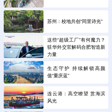
苏州：校地共创“同里诗光”
这些“超级工厂”有何魔力？
驻华外交官解码合肥智造新
力量
生态守护 持续解锁高颜
值“重庆蓝”
连云港：高空瞭望 赏海滨
风光