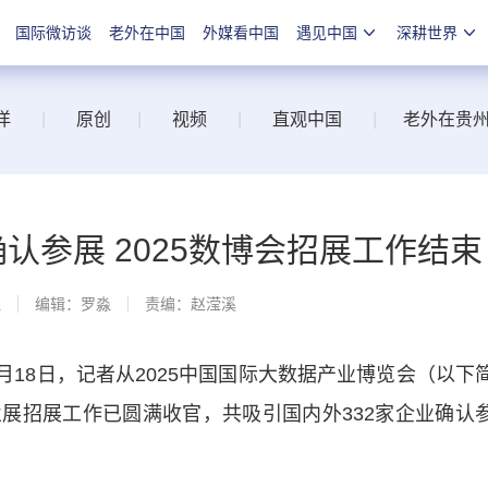
国际微访谈
老外在中国
外媒看中国
遇见中国
深耕世界
洋
|
原创
|
视频
|
直观中国
|
老外在贵
企业确认参展 2025数博会招展工作结束
线
编辑：罗淼
责编：赵滢溪
18日，记者从2025中国国际大数据产业博览会（以下
展招展工作已圆满收官，共吸引国内外332家企业确认