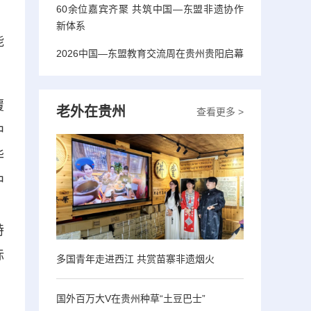
60余位嘉宾齐聚 共筑中国—东盟非遗协作
、
新体系
能
2026中国—东盟教育交流周在贵州贵阳启幕
覆
老外在贵州
查看更多 >
中
华
中
、
特
际
多国青年走进西江 共赏苗寨非遗烟火
国外百万大V在贵州种草“土豆巴士”