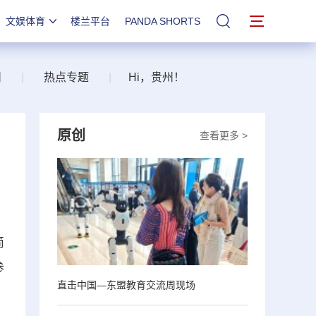
文娱体育
楼兰平台
PANDA SHORTS
站内搜索
州
|
热点专题
|
Hi，贵州！
原创
查看更多 >
简
参
直击中国—东盟教育交流周现场