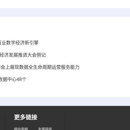
行百业数字经济新引擎
字经济发展推进大会侧记
数博会上展现数据全生命周期运营服务能力
数据中心48个
更多链接
网站声明
友情链接