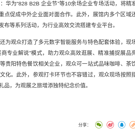
“828 B2B 企业节”等10余场企业专场活动，将精
将重点促成中外企业面对面合作。此外，展馆内多个区域
发布等系列活动，为行业高效交流搭建专业平台。
为观众打造了多元数字智能服务与特色配套体验，现
展商专业解说”模式，助力观众高效逛展、精准捕捉展品
等贵阳特色餐饮相关企业，观众可一站式品味咖啡、茶
文化。此外，参观打卡环节也不容错过，观众现场按照
礼品，为观展之旅增添独特纪念价值。
分享：