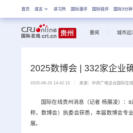
首页
语言
讲习所
国际漫评
国际锐评
国际3分钟
要闻
|
城市远
2025数博会 | 332家
2025-08-20 14:42:15
来源：中央广电总台国际在
国际在线贵州消息（记者 杨展凌）：8月
称，数博会）执委会获悉，本届数博会专业
展。