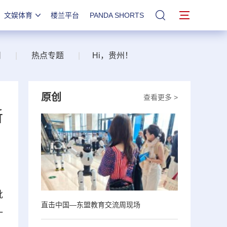
文娱体育
楼兰平台
PANDA SHORTS
站内搜索
州
|
热点专题
|
Hi，贵州！
原创
查看更多 >
新
批
直击中国—东盟教育交流周现场
一