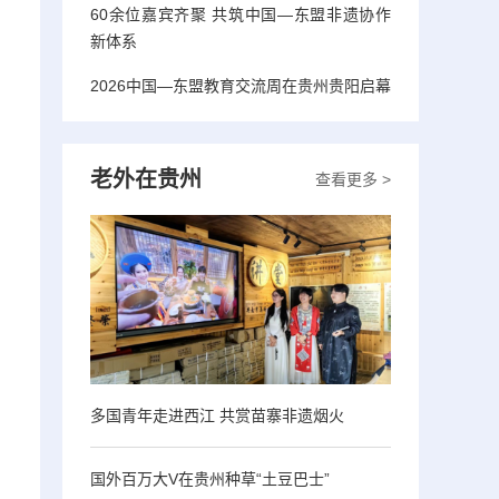
60余位嘉宾齐聚 共筑中国—东盟非遗协作
新体系
2026中国—东盟教育交流周在贵州贵阳启幕
老外在贵州
查看更多 >
多国青年走进西江 共赏苗寨非遗烟火
国外百万大V在贵州种草“土豆巴士”