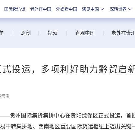
国际微访谈
老外在中国
外媒看中国
遇见中国
深耕世界
洋
|
原创
|
视频
|
直观中国
|
老外在贵
正式投运，多项利好助力黔贸启
赵滢溪
——贵州国际集货集拼中心在贵阳综保区正式投运，首
易中转集拼地、西南地区重要国际货运枢纽上迈出关键