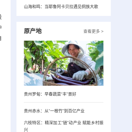
山海和鸣：当耶鲁阿卡贝拉遇见侗族大歌
设
中
原产地
查看更多 >
自
贵州罗甸：早春蔬菜“丰”景好
贵州赤水：从“一根竹”到百亿产业
六枝特区：精深加工“链”动产业 赋能乡村振
兴