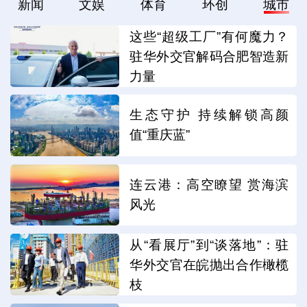
新闻
文娱
体育
环创
城市
这些“超级工厂”有何魔力？
驻华外交官解码合肥智造新
力量
生态守护 持续解锁高颜
值“重庆蓝”
连云港：高空瞭望 赏海滨
风光
从“看展厅”到“谈落地”：驻
华外交官在皖抛出合作橄榄
枝