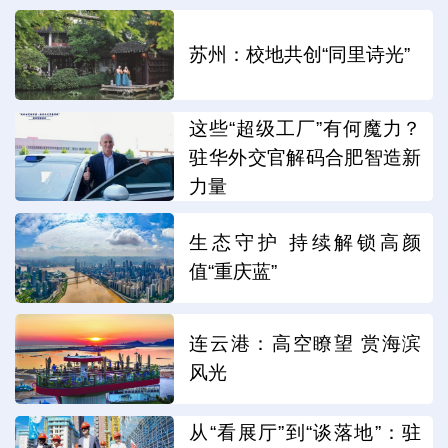
苏州：校地共创“同里诗光”
这些“超级工厂”有何魔力？
驻华外交官解码合肥智造新
力量
生态守护 持续解锁高颜
值“重庆蓝”
连云港：高空瞭望 赏海滨
风光
从“看展厅”到“谈落地”：驻