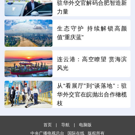
驻华外交官解码合肥智造新
力量
生态守护 持续解锁高颜
值“重庆蓝”
连云港：高空瞭望 赏海滨
风光
从“看展厅”到“谈落地”：驻
华外交官在皖抛出合作橄榄
枝
首页
|
导航
|
电脑版
中央广播电视总台
国际在线
版权所有