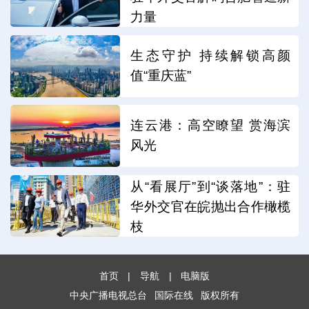
力量
生态守护 持续解锁高颜
值“重庆蓝”
连云港：高空瞭望 赏海滨
风光
从“看展厅”到“谈落地”：驻
华外交官在皖抛出合作橄榄
枝
首页
|
导航
|
电脑版
中央广播电视总台
国际在线
版权所有