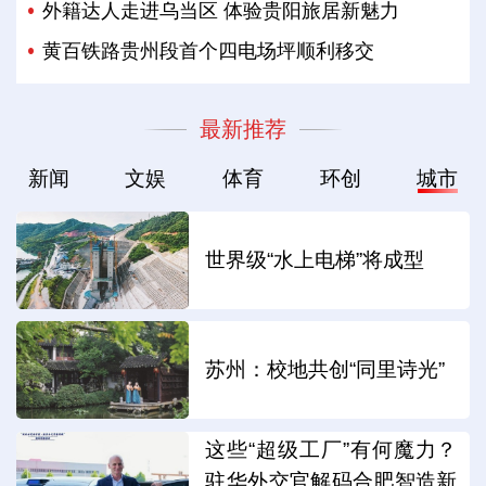
外籍达人走进乌当区 体验贵阳旅居新魅力
黄百铁路贵州段首个四电场坪顺利移交
最新推荐
新闻
文娱
体育
环创
城市
世界级“水上电梯”将成型
苏州：校地共创“同里诗光”
这些“超级工厂”有何魔力？
驻华外交官解码合肥智造新