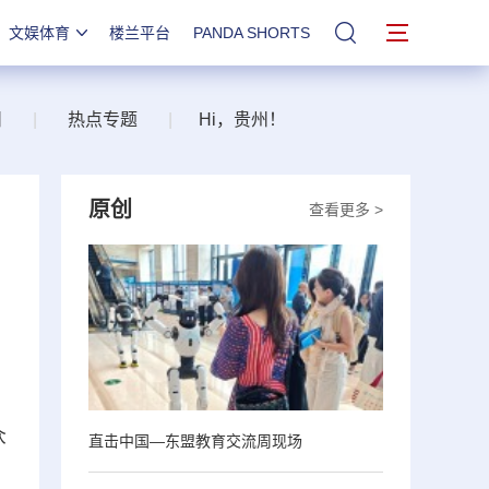
文娱体育
楼兰平台
PANDA SHORTS
站内搜索
州
|
热点专题
|
Hi，贵州！
原创
查看更多 >
众
直击中国—东盟教育交流周现场
）