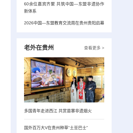
60余位嘉宾齐聚 共筑中国—东盟非遗协作
新体系
2026中国—东盟教育交流周在贵州贵阳启幕
老外在贵州
查看更多 >
多国青年走进西江 共赏苗寨非遗烟火
国外百万大V在贵州种草“土豆巴士”