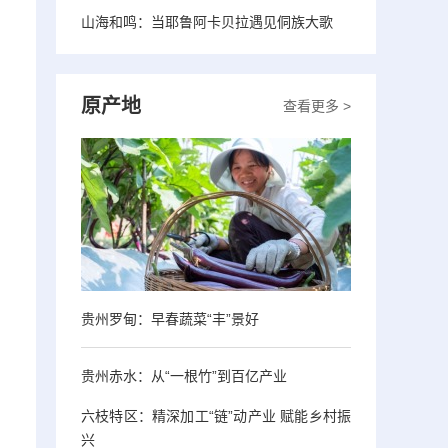
山海和鸣：当耶鲁阿卡贝拉遇见侗族大歌
原产地
查看更多 >
贵州罗甸：早春蔬菜“丰”景好
贵州赤水：从“一根竹”到百亿产业
六枝特区：精深加工“链”动产业 赋能乡村振
兴