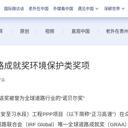
国际微访谈
老外在中国
外媒看中国
遇见中国
深耕世界
洋
|
原创
|
视频
|
直观中国
|
老外在贵
路成就奖环境保护类奖项
罗淼
奖被誉为全球道路行业的“诺贝尔奖”
习水段）工程PPP项目（以下简称“正习高速”）在
联合会（IRF Global）唯一全球道路成就奖（GRAA