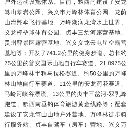
户外运动设施体系。目前，黔西南建设了安龙
笃山攀岩公园、兴义市万峰林体育公园、龙荫
山滑翔伞飞行基地、万峰湖润龙湾水上世界、
义龙棒垒球体育公园、贞丰三岔河露营基地、
贵州醇景区露营基地、兴义义龙云屯星空露营
基地等；开发了741.2公里的健身步道、总长约
75公里的普安国际山地自行车赛道、21.0975公
里的万峰林半程马拉松赛道、约50公里的万峰
林山地自行车赛道、11公里的安龙荷花赛道、
马岭河峡谷漂流、13公里的贞丰三岔河-双乳峰
跑道、黔西南垂钓体育旅游黄金线路等；配套
建设了安龙笃山山地户外营地、万峰林徒步骑
行服务站、贞丰自驾车（房车）营地、兴义万