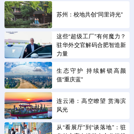
苏州：校地共创“同里诗光”
这些“超级工厂”有何魔力？
驻华外交官解码合肥智造新
力量
生态守护 持续解锁高颜
值“重庆蓝”
连云港：高空瞭望 赏海滨
风光
从“看展厅”到“谈落地”：驻