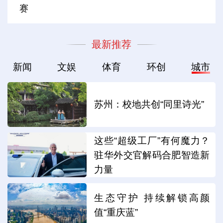
赛
最新推荐
新闻
文娱
体育
环创
城市
苏州：校地共创“同里诗光”
这些“超级工厂”有何魔力？
驻华外交官解码合肥智造新
力量
生态守护 持续解锁高颜
值“重庆蓝”