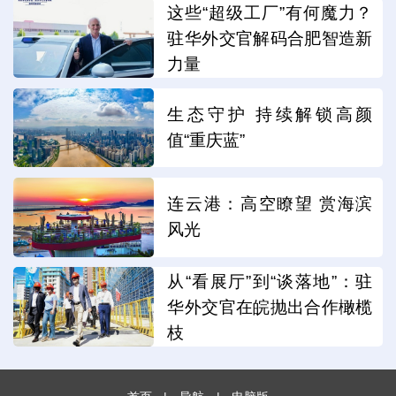
这些“超级工厂”有何魔力？
驻华外交官解码合肥智造新
力量
生态守护 持续解锁高颜
值“重庆蓝”
连云港：高空瞭望 赏海滨
风光
从“看展厅”到“谈落地”：驻
华外交官在皖抛出合作橄榄
枝