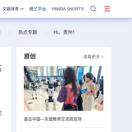
文娱体育
楼兰平台
PANDA SHORTS
站内搜索
州
|
热点专题
|
Hi，贵州！
原创
查看更多 >
达
完
直击中国—东盟教育交流周现场