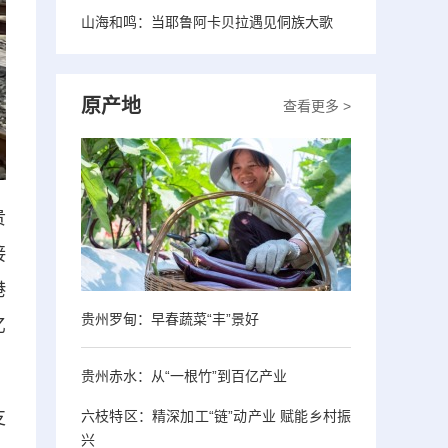
山海和鸣：当耶鲁阿卡贝拉遇见侗族大歌
原产地
查看更多 >
贵
接
港
贵州罗甸：早春蔬菜“丰”景好
亿
贵州赤水：从“一根竹”到百亿产业
支
六枝特区：精深加工“链”动产业 赋能乡村振
兴