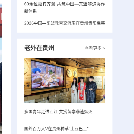
60余位嘉宾齐聚 共筑中国—东盟非遗协作
新体系
2026中国—东盟教育交流周在贵州贵阳启幕
老外在贵州
查看更多 >
多国青年走进西江 共赏苗寨非遗烟火
国外百万大V在贵州种草“土豆巴士”