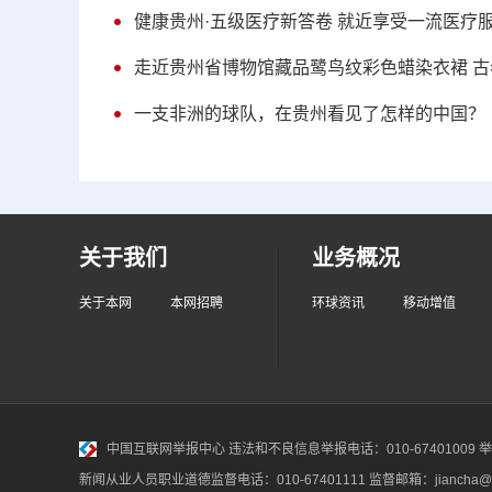
健康贵州·五级医疗新答卷 就近享受一流医疗
走近贵州省博物馆藏品鹭鸟纹彩色蜡染衣裙 
一支非洲的球队，在贵州看见了怎样的中国？
关于我们
业务概况
关于本网
本网招聘
环球资讯
移动增值
中国互联网举报中心
违法和不良信息举报电话：010-67401009 举报邮
新闻从业人员职业道德监督电话：010-67401111 监督邮箱：jiancha@c