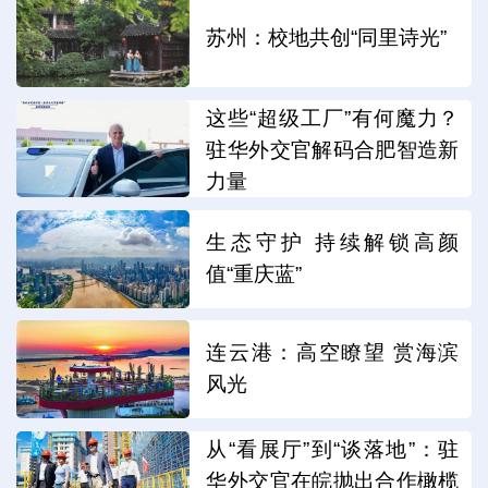
苏州：校地共创“同里诗光”
这些“超级工厂”有何魔力？
驻华外交官解码合肥智造新
力量
生态守护 持续解锁高颜
值“重庆蓝”
连云港：高空瞭望 赏海滨
风光
从“看展厅”到“谈落地”：驻
华外交官在皖抛出合作橄榄