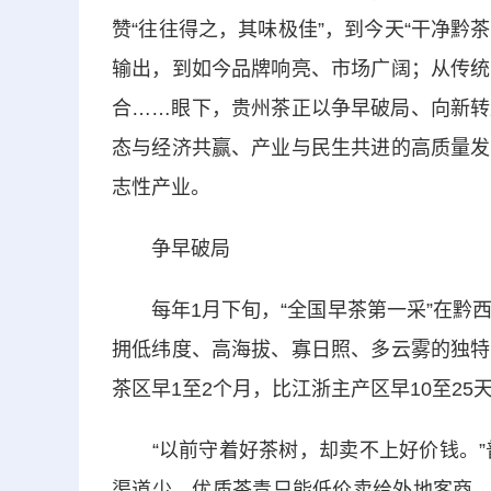
赞“往往得之，其味极佳”，到今天“干净黔
输出，到如今品牌响亮、市场广阔；从传统
合……眼下，贵州茶正以争早破局、向新转
态与经济共赢、产业与民生共进的高质量发
志性产业。
争早破局
每年1月下旬，“全国早茶第一采”在黔西
拥低纬度、高海拔、寡日照、多云雾的独特
茶区早1至2个月，比江浙主产区早10至25
“以前守着好茶树，却卖不上好价钱。”普
渠道少，优质茶青只能低价卖给外地客商，