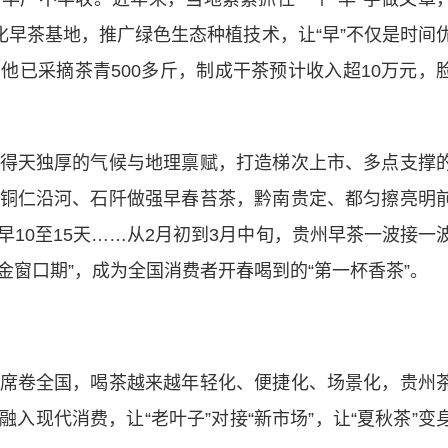
化早茶基地，推广绿色生态种植技术，让“早”不仅是时间
他已采摘茶青500多斤，制成干茶预计收入超10万元，
天独厚的气候与地理禀赋，打造梯次上市、多点支撑
铜仁沿河、石阡做强早春苔茶，黔南贵定、都匀擦亮明
10至15天……从2月初到3月中旬，贵州早茶一波接一
金窗口期”，成为全国消费者开春喝到的“第一杯香茶”。
卷全国，喝茶越来越年轻化、便捷化、场景化，贵州
入现代消费，让“老叶子”对接“新市场”，让“夏秋茶”变