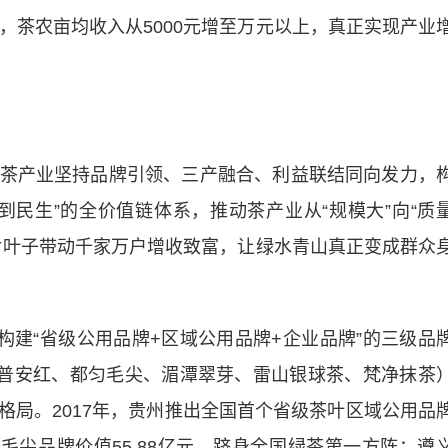
，茶农亩均收入从5000元增至万元以上，真正实现产业
产业坚持品牌引领、三产融合、利益联结同向发力，
到民生”的全价值链体系，推动茶产业从“规模大”向“质
片叶子带动千家万户增收致富，让绿水青山真正变成群众
建“省级公用品牌+区域公用品牌+企业品牌”的三级品
、普安红、都匀毛尖、湄潭翠芽、雷山银球茶、梵净抹茶
格局。2017年，贵州推出全国首个省级茶叶区域公用品
都匀毛尖品牌价值55.88亿元，跻身全国绿茶第一方阵；遵