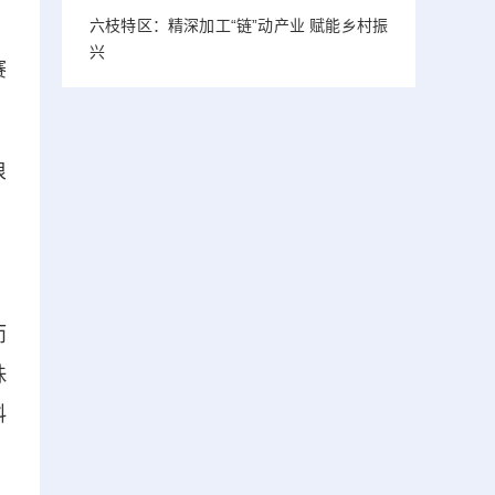
六枝特区：精深加工“链”动产业 赋能乡村振
兴
赛
浪
而
珠
料