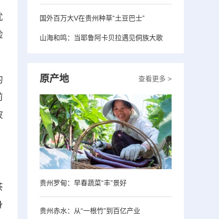
优
国外百万大V在贵州种草“土豆巴士”
脸
山海和鸣：当耶鲁阿卡贝拉遇见侗族大歌
原产地
的
查看更多 >
前
波
贵州罗甸：早春蔬菜“丰”景好
茶
身
贵州赤水：从“一根竹”到百亿产业