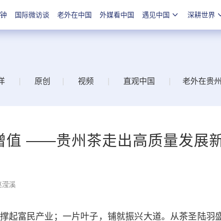
分钟
国际微访谈
老外在中国
外媒看中国
遇见中国
深耕世界
洋
|
原创
|
视频
|
直观中国
|
老外在贵
增值 ——贵州茶走出高质量发展
赵滢溪
起富民产业；一片叶子，铺就振兴大道。从茶圣陆羽