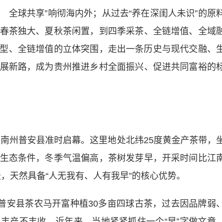
茶 全球共享”响彻海内外；从过去“养在深闺人未识”的原
春茶独大、夏秋茶闲置，到四季采茶、全链增值、全域
型、全链增值的立体突围，走出一条历史与现代交融、
展新路，成为贵州推进乡村全面振兴、促进共同富裕的
南州普安县准时启幕。这里地处北纬25度黄金产茶带，
生态条件，冬季气温偏高，茶树发芽早，开采时间比江
天，天然具备“人无我有、人有我早”的核心优势。
安县茶农马开富种植30多亩四球古茶，过去因品牌弱
丰产不丰收。近年来，当地紧紧抓住一个“早”字做文章