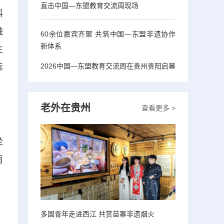
直击中国—东盟教育交流周现场
料
融
60余位嘉宾齐聚 共筑中国—东盟非遗协作
新体系
生
2026中国—东盟教育交流周在贵州贵阳启幕
标
老外在贵州
查看更多 >
坐
南
、
多国青年走进西江 共赏苗寨非遗烟火
，