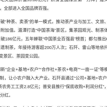
元，全部进入全国品牌百强。
“种茶、卖茶”的单一模式，推动茶产业与加工、文旅
附加值。湄潭打造“中国茶海”景区，集茶园观光、制茶
破186亿元，五年蝉联“中国茶业百强县”榜首；都匀推出
遗制茶，年接待游客超200万人次；石阡、雷山等地依
变景区、茶园变公园。
业+基地+农户”“合作社+茶农+电商”“一亩一证”等
机制，让小农户融入大产业。石阡县通过“公司+基地+农户
付茶农务工工资2.8亿元；普安县推行“保底收购+利润分红”
再分红。