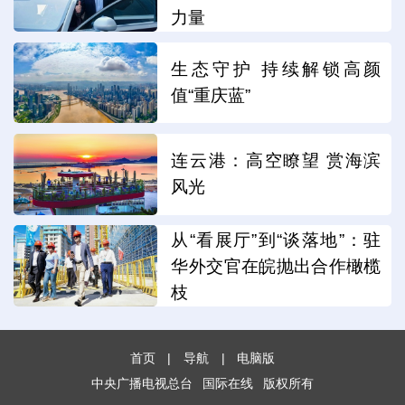
力量
生态守护 持续解锁高颜
值“重庆蓝”
连云港：高空瞭望 赏海滨
风光
从“看展厅”到“谈落地”：驻
华外交官在皖抛出合作橄榄
枝
首页
|
导航
|
电脑版
中央广播电视总台
国际在线
版权所有