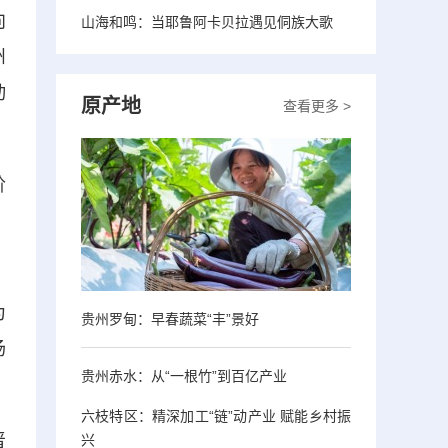
向
山海和鸣：当耶鲁阿卡贝拉遇见侗族大歌
州
动
原产地
查看更多 >
阶
、
为
贵州罗甸：早春蔬菜“丰”景好
场
贵州赤水：从“一根竹”到百亿产业
六枝特区：精深加工“链”动产业 赋能乡村振
晋
兴