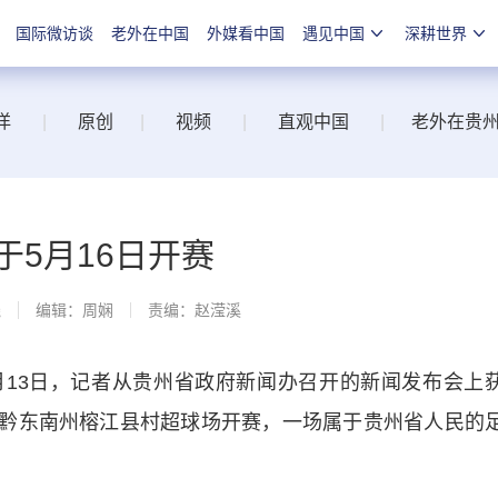
国际微访谈
老外在中国
外媒看中国
遇见中国
深耕世界
洋
|
原创
|
视频
|
直观中国
|
老外在贵
于5月16日开赛
线
编辑：周娴
责编：赵滢溪
13日，记者从贵州省政府新闻办召开的新闻发布会上
日在黔东南州榕江县村超球场开赛，一场属于贵州省人民的