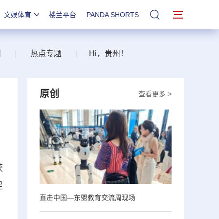
文娱体育
楼兰平台
PANDA SHORTS
站内搜索
州
|
热点专题
|
Hi，贵州！
原创
查看更多 >
获
足
直击中国—东盟教育交流周现场