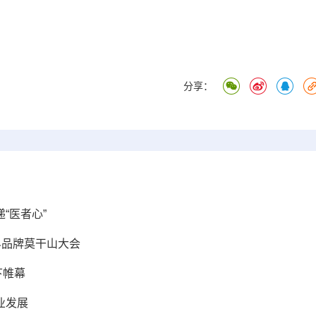
分享：
“医者心”
界品牌莫干山大会
下帷幕
业发展