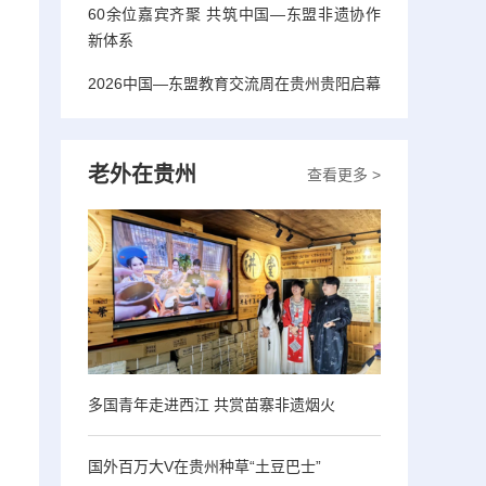
60余位嘉宾齐聚 共筑中国—东盟非遗协作
新体系
2026中国—东盟教育交流周在贵州贵阳启幕
老外在贵州
查看更多 >
多国青年走进西江 共赏苗寨非遗烟火
国外百万大V在贵州种草“土豆巴士”