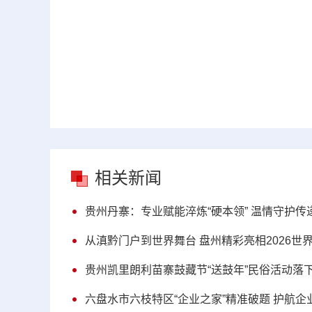
相关新闻
贵州丹寨：专业赋能淬炼“硬本领” 温情守护传递
从滇黔门户到世界舞台 盘州精彩亮相2026世
贵州凯里朗利苗寨鼓藏节“送鼓年”民俗活动落
六盘水市六枝特区“企业之家”精准破题 护航企