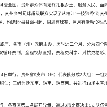
”风靡全国，贵州群众体育始终扎根乡土、服务人民、面
，贵州乡村足球超级联赛实现了从榕江“一枝独秀”到贵
跨越，构建起“县县踢村超、周周有球赛、月月有活动”的生
厅、各市（州）政府主办，历时近三个月，分为四个
双循环赛制，全程视频直播，赛程更科学、对抗更精彩
4日举行。贵州省9支市（州）代表队分成3大组：一组
铜仁；三组为黔东南、黔南、黔西南。共进行18场主客
行。各赛区第二名展开较量，通过6场比赛决出1支队伍