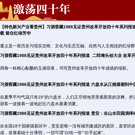
【特色新兴产业看贵州】习酒窖藏1988见证贵州改革开放四十年系列报道
载 留住红绿芳华
遵义是一座历史与现实交映、文化与生态互融、自然与人文相连的红绿辉
习酒窖藏1988见证贵州改革开放四十年系列报道  二郎滩头创大业 改革
用每一杯精心酝酿的玉液琼浆，书写贵州改革开放四十年成就的缩影。
习酒窖藏1988见证贵州改革开放四十年系列报道 六盘水从江南煤都到
在夏季平均气温只有19°的六盘水，人们正尽情地享受着那里的凉爽、舒
游客一波接着一波地赶往六盘水避暑消夏。
习酒窖藏1988见证贵州改革开放四十年系列报道 贵安：在山水田园演
在全国18个国家级新区中，贵安是唯一没有城市建成区的新区，直管区
成，发展基础十分薄弱，一切可谓“白纸一张”“白手起家”。