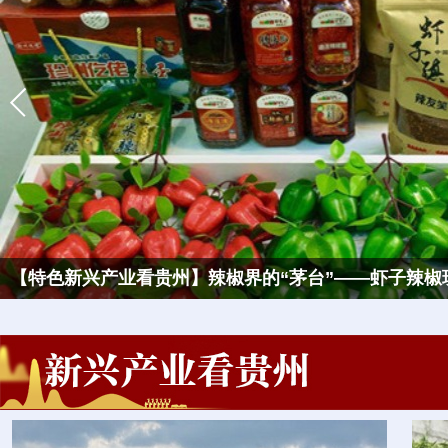
【特色新兴产业看贵州】鸟瞰贵州遵义茅台古镇