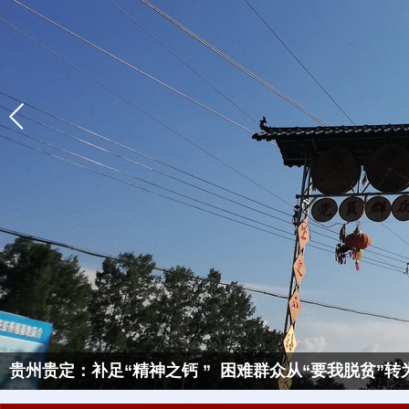
贵州贵定：补足“精神之钙 ” 困难群众从“要我脱贫”转