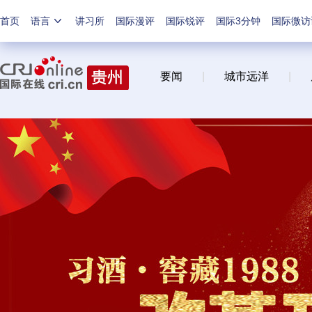
首页
语言
讲习所
国际漫评
国际锐评
国际3分钟
国际微访
要闻
|
城市远洋
|